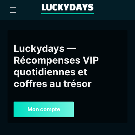
Luckydays —
Récompenses VIP
quotidiennes et
coffres au trésor
Mon compte