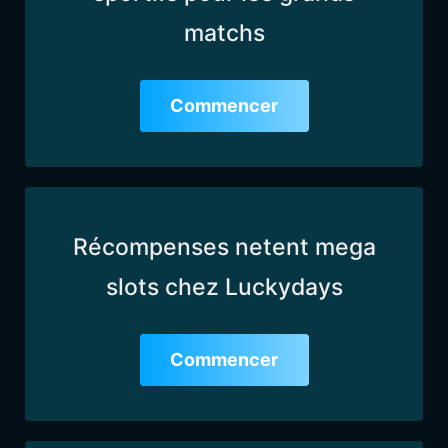
matchs
Commencer
Récompenses netent mega
slots chez Luckydays
Commencer