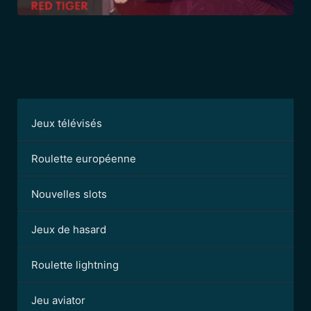
Jeux télévisés
Roulette européenne
Nouvelles slots
Jeux de hasard
Roulette lightning
Jeu aviator