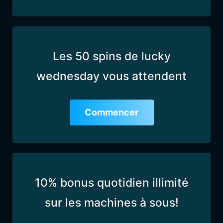
Les 50 spins de lucky
wednesday vous attendent
Commencer
10% bonus quotidien illimité
sur les machines à sous!